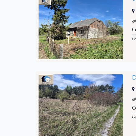
C
Ce
D
C
Ce