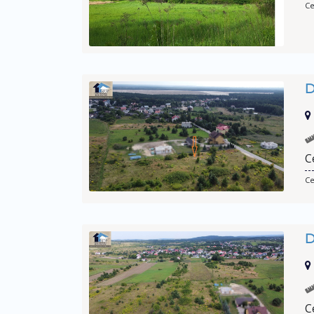
Ce
D
C
Ce
D
C