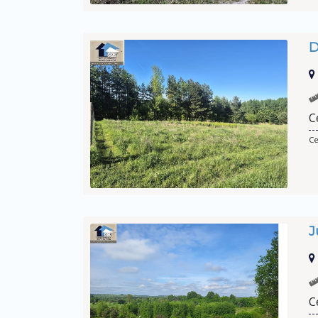
D
C
Ce
J
C