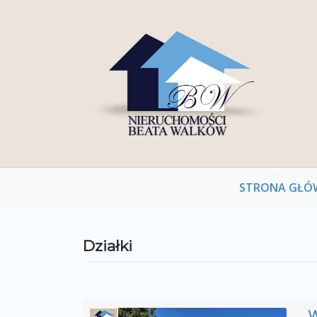
Skip
to
content
STRONA GŁÓ
Działki
W