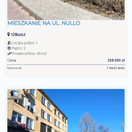
MIESZKANIE NA UL. NULLO
Olkusz
Liczba pokoi: 1
Piętro: 2
Powierzchnia: 36 m2
Cena
258 000 zł
Cena za m2
7 166,67 zł/m2