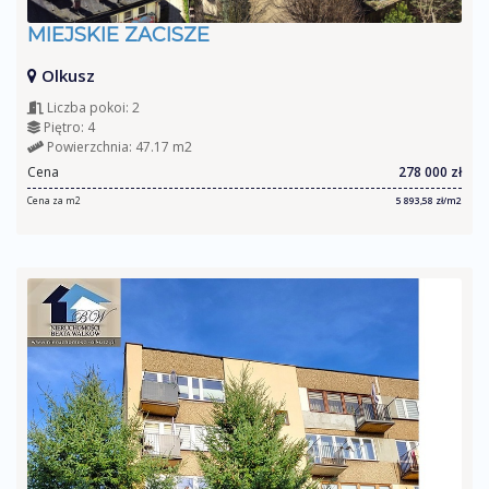
MIEJSKIE ZACISZE
Olkusz
Liczba pokoi: 2
Piętro: 4
Powierzchnia: 47.17 m2
Cena
278 000 zł
Cena za m2
5 893,58 zł/m2