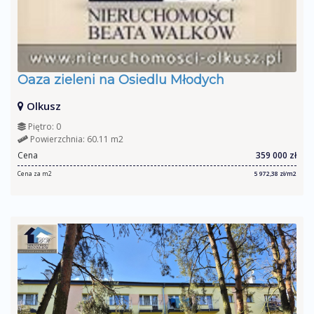
Oaza zieleni na Osiedlu Młodych
Olkusz
Piętro: 0
Powierzchnia: 60.11 m2
Cena
359 000 zł
Cena za m2
5 972,38 zł/m2