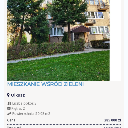
MIESZKANIE WŚRÓD ZIELENI
Olkusz
Liczba pokoi: 3
Piętro: 2
Powierzchnia: 59.98 m2
Cena
385 000 zł
Cena za m2
6 418,81 zł/m2