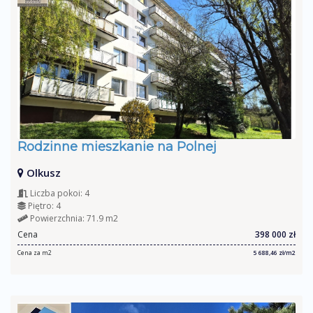
Rodzinne mieszkanie na Polnej
Olkusz
Liczba pokoi: 4
Piętro: 4
Powierzchnia: 71.9 m2
Cena
398 000 zł
Cena za m2
5 688,46 zł/m2