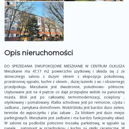
Opis nieruchomości
DO SPRZEDANIA DWUPOKOJOWE MIESZKANIE W CENTRUM OLKUSZA
Mieszkanie ma 47,17 m2 powierzchni użytkowej i składa się z ze
słonecznego salonu z dużym oknem z ekspozycja południową,
przestronnej sypialni, kuchni z oknem , dużej łazienki z wc i obszernego
przedpokoju. Mieszkanie jest dwustronne, południowo- północne.
Usytuowane jest na 4 piętrze co daje przepiękne widoki na panoramę
miasta. Blok jest po całkowitej termomodernizacji, ocieplony ,
otynkowany i pomalowany. Klatka schodowa jest po remoncie, czysta i
zadbana , zamykana domofonem. Wokół bloku jest bardzo dużo zieleni,
terenów do wypoczynku i plac zabaw . Za blokiem jest dużo miejsc
parkingowych. Mieszkanie jest zadbane i ma bardzo funkcjonalny układ.
W salonie na podłodze położono mozaikę parkietową, w sypialni są
panele , natomiast w przedpokoju i kuchni są płytki ceramiczne. W