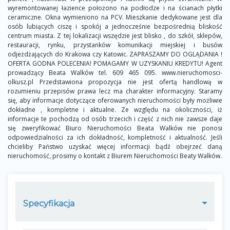
wyremontowanej łazience położono na podłodze i na ścianach płytki
ceramiczne. Okna wymieniono na PCV. Mieszkanie dedykowane jest dla
osób lubiących ciszę i spokój a jednocześnie bezpośrednią bliskość
centrum miasta. Z tej lokalizacji wszędzie jest blisko , do szkół, sklepów,
restauracji, rynku, przystanków komunikacji miejskiej i busów
odjeżdżających do Krakowa czy Katowic. ZAPRASZAMY DO OGLĄDANIA !
OFERTA GODNA POLECENIA! POMAGAMY W UZYSKANIU KREDYTU! Agent
prowadzący Beata Walków tel. 609 465 095. www.nieruchomosci-
olkusz.pl Przedstawiona propozycja nie jest ofertą handlową w
rozumieniu przepisów prawa lecz ma charakter informacyjny. Staramy
się, aby informacje dotyczące oferowanych nieruchomości były możliwie
dokładne , kompletne i aktualne. Ze względu na okoliczności, iż
informacje te pochodzą od osób trzecich i część z nich nie zawsze daje
się zweryfikować Biuro Nieruchomości Beata Walków nie ponosi
odpowiedzialności za ich dokładność, kompletność i aktualność. Jeśli
chcieliby Państwo uzyskać więcej informacji bądź obejrzeć daną
nieruchomość, prosimy o kontakt z Biurem Nieruchomości Beaty Walków.
Specyfikacja