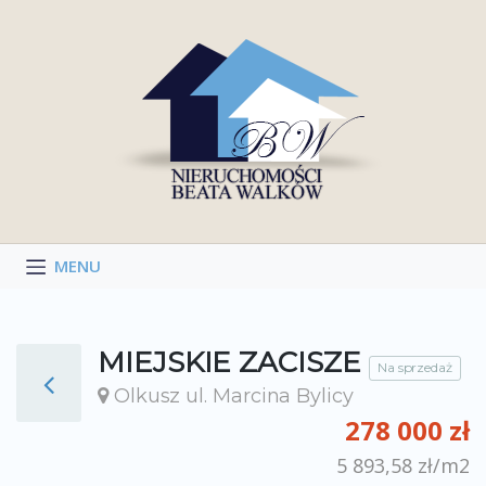
Skip
to
content
MIEJSKIE ZACISZE
Na sprzedaż
Olkusz ul. Marcina Bylicy
278 000 zł
5 893,58 zł/m2