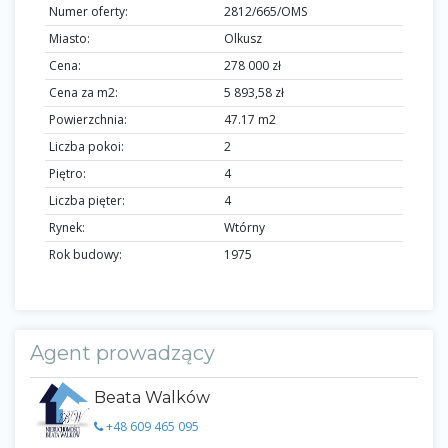
Numer oferty:
2812/665/OMS
Miasto:
Olkusz
Cena:
278 000 zł
Cena za m2:
5 893,58 zł
Powierzchnia:
47.17 m2
Liczba pokoi:
2
Piętro:
4
Liczba pięter:
4
Rynek:
Wtórny
Rok budowy:
1975
Agent prowadzący
Beata Walków
+48 609 465 095